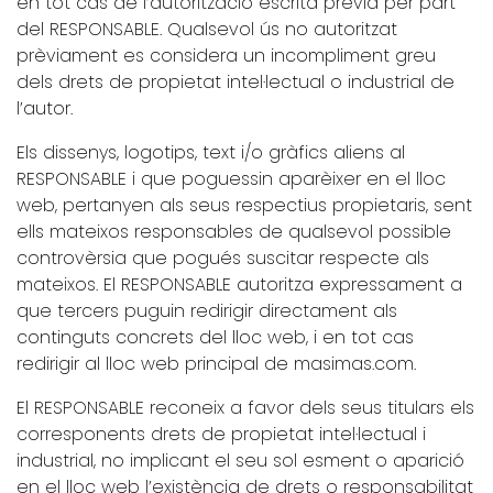
en tot cas de l’autorització escrita prèvia per part
del RESPONSABLE. Qualsevol ús no autoritzat
prèviament es considera un incompliment greu
dels drets de propietat intel·lectual o industrial de
l’autor.
Els dissenys, logotips, text i/o gràfics aliens al
RESPONSABLE i que poguessin aparèixer en el lloc
web, pertanyen als seus respectius propietaris, sent
ells mateixos responsables de qualsevol possible
controvèrsia que pogués suscitar respecte als
mateixos. El RESPONSABLE autoritza expressament a
que tercers puguin redirigir directament als
continguts concrets del lloc web, i en tot cas
redirigir al lloc web principal de masimas.com.
El RESPONSABLE reconeix a favor dels seus titulars els
corresponents drets de propietat intel·lectual i
industrial, no implicant el seu sol esment o aparició
en el lloc web l’existència de drets o responsabilitat