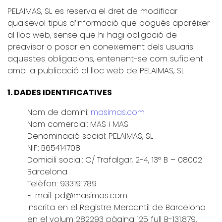
PELAIMAS, SL es reserva el dret de modificar
qualsevol tipus d’informació que pogués aparèixer
al lloc web, sense que hi hagi obligació de
preavisar o posar en coneixement dels usuaris
aquestes obligacions, entenent-se com suficient
amb la publicació al lloc web de PELAIMAS, SL
1. DADES IDENTIFICATIVES
Nom de domini:
masimas.com
Nom comercial: MAS i MAS
Denominació social: PELAIMAS, SL
NIF: B65414708
Domicili social: C/ Trafalgar, 2-4, 13º B – 08002
Barcelona
Telèfon: 933191789
E-mail: pd@masimas.com
Inscrita en el Registre Mercantil de Barcelona
en el volum 282293 pàgina 125 full B-131.879,