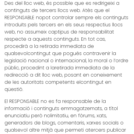
Des del lloc web, és possible que es redirigeixi a
continguts de tercers llocs web. Atès que el
RESPONSABLE nopot controlar sempre els continguts
introduïts pels tercers en els seus respectius llocs
web, no assumeix captipus de responsabilitat
respecte a aquests continguts. En tot cas,
procedirà a la retirada immediata de
qualsevolcontingut que pogués contravenir la
legislació nacional o internacional, la moral o l’ordre
públic, procedint a laretirada immediata de la
redirecció a dit lloc web, posant en coneixement
de les autoritats competents elcontingut en
qüestió.
El RESPONSABLE no es fa responsable de la
informació i continguts emmagatzemats, a títol
enunciatiu però nolimitatiu, en fòrums, xats,
generadors de blogs, comentaris, xarxes socials o
qualsevol altre mitjà que permeti atercers publicar