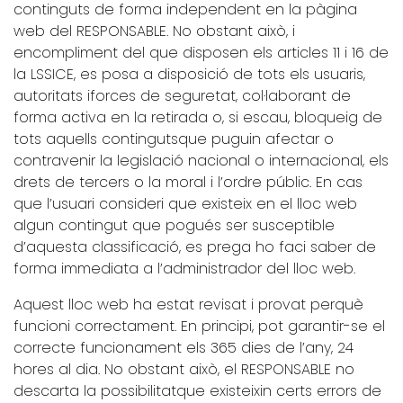
continguts de forma independent en la pàgina
web del RESPONSABLE. No obstant això, i
encompliment del que disposen els articles 11 i 16 de
la LSSICE, es posa a disposició de tots els usuaris,
autoritats iforces de seguretat, col·laborant de
forma activa en la retirada o, si escau, bloqueig de
tots aquells contingutsque puguin afectar o
contravenir la legislació nacional o internacional, els
drets de tercers o la moral i l’ordre públic. En cas
que l’usuari consideri que existeix en el lloc web
algun contingut que pogués ser susceptible
d’aquesta classificació, es prega ho faci saber de
forma immediata a l’administrador del lloc web.
Aquest lloc web ha estat revisat i provat perquè
funcioni correctament. En principi, pot garantir-se el
correcte funcionament els 365 dies de l’any, 24
hores al dia. No obstant això, el RESPONSABLE no
descarta la possibilitatque existeixin certs errors de