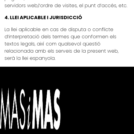
servidors web,l’ordre de visites, el punt d’accés, etc.
4.
LLEI APLICABLE I JURISDICCIÓ
La llei aplicable en cas de disputa o conflicte
d’interpretació dels termes que conformen els
textos legals, així com qualsevol qüestió
relacionada amb els serveis de la present web,
serà la llei espanyola.