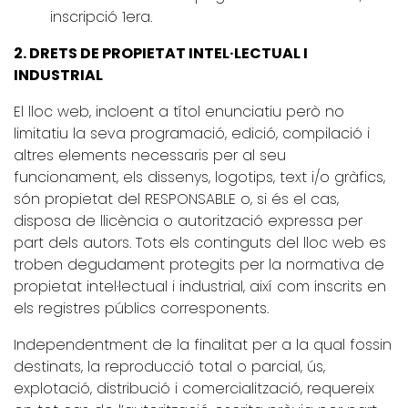
inscripció 1era.
2. DRETS DE PROPIETAT INTEL·LECTUAL I
INDUSTRIAL
El lloc web, incloent a títol enunciatiu però no
limitatiu la seva programació, edició, compilació i
altres elements necessaris per al seu
funcionament, els dissenys, logotips, text i/o gràfics,
són propietat del RESPONSABLE o, si és el cas,
disposa de llicència o autorització expressa per
part dels autors. Tots els continguts del lloc web es
troben degudament protegits per la normativa de
propietat intel·lectual i industrial, així com inscrits en
els registres públics corresponents.
Independentment de la finalitat per a la qual fossin
destinats, la reproducció total o parcial, ús,
explotació, distribució i comercialització, requereix