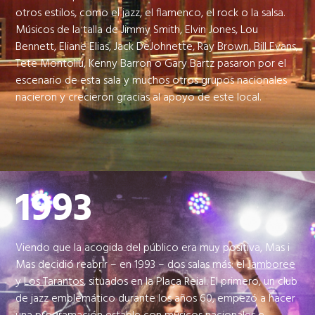
otros estilos, como el jazz, el flamenco, el rock o la salsa.
Músicos de la talla de Jimmy Smith, Elvin Jones, Lou
Bennett, Eliane Elias, Jack DeJohnette, Ray Brown, Bill Evans,
Tete Montoliu, Kenny Barron o Gary Bartz pasaron por el
escenario de esta sala y muchos otros grupos nacionales
nacieron y crecieron gracias al apoyo de este local.
1993
Viendo que la acogida del público era muy positiva, Mas i
Mas decidió reabrir – en 1993 – dos salas más: el
Jamboree
y
Los Tarantos
, situados en la Plaça Reial. El primero, un club
de jazz emblemático durante los años 60, empezó a hacer