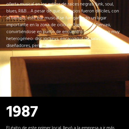
oferta musical en los estilos de raíces negras: funk, soul,
blues, R&B… A pesar de que sus inicios fueron difíciles, con
el tiempo, este bar musical se fue ganando un lugar
importante en la zona de ocio de Sarrià-Sant Gervasi,
convirtiéndose en punto de encuentro de un público muy
heterogéneo: disc jockeys, encargados de salas,
diseñadores, periodistas…
1987
El éxito de este primer local, llevó a la empresa a ir más