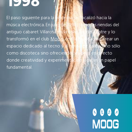
1998
El paso siguiente para la empresa se focalizó hacia la
música electrónica. En julio de 1998, tomó las riendas del
antiguo cabaret Villarosa en la calle Arc del Teatre y lo
transformó en el club
Moog
, con la finalidad de crear un
espacio dedicado al tecno y al house de calidad, no sólo
como discoteca sino ofreciendo sesiones en directo
donde creatividad y experimentación jugaran un papel
fundamental.