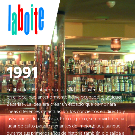
1991
En abril de 1991 abrieron esta sala en la avenida Diagonal –
en el local que anteriormente había ocupado el antiguo
Zacarias-. La idea era crear un espacio que combinara
líneas diferentes de actuación: los conciertos en directo y
las sesiones de discoteca. Poco a poco, se convirtió en un
lugar de culto para los amantes del mejor blues, aunque
durante sus primeros años de historia también dio salida a