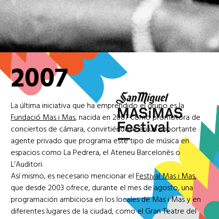
2007
La última iniciativa que ha emprendido el grupo es la
Fundació Mas i Mas
, nacida en 2007 como promotora de
conciertos de cámara, convirtiéndose en un importante
agente privado que programa este tipo de música en
espacios como La Pedrera, el Ateneu Barcelonès o
L’Auditori.
Así mismo, es necesario mencionar el
Festival Mas i Mas
,
que desde 2003 ofrece, durante el mes de agosto, una
programación ambiciosa en los locales de Mas i Mas y en
diferentes lugares de la ciudad, como el Gran Teatre del