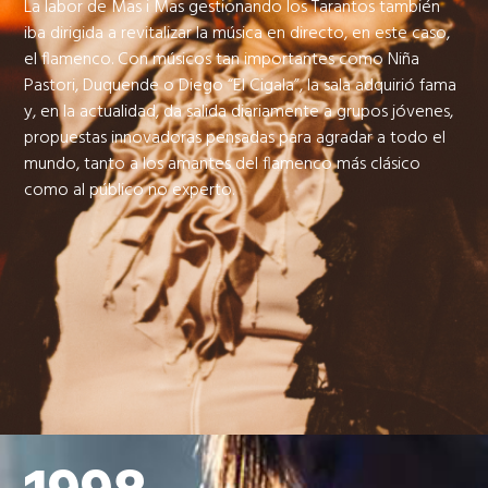
La labor de Mas i Mas gestionando los Tarantos también
iba dirigida a revitalizar la música en directo, en este caso,
el flamenco. Con músicos tan importantes como Niña
Pastori, Duquende o Diego “El Cigala”, la sala adquirió fama
y, en la actualidad, da salida diariamente a grupos jóvenes,
propuestas innovadoras pensadas para agradar a todo el
mundo, tanto a los amantes del flamenco más clásico
como al público no experto.